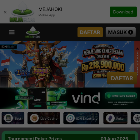
MEJAHOKI
×
Download
Mobile App
DAFTAR
MASUK
DAFTAR
Slots
Live Casino
IDN E-Lottery
Poker
Tournament Poker Prizes
09 Aug 2026