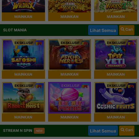
MAINKAN
MAINKAN
MAINKAN
Cari
Lihat Semua
SLOT MANIA
EKSKLUSIF
EKSKLUSIF
EKSKLUSIF
MAINKAN
MAINKAN
MAINKAN
EKSKLUSIF
EKSKLUSIF
EKSKLUSIF
MAINKAN
MAINKAN
MAINKAN
Cari
STREAM N SPIN
Lihat Semua
NEW