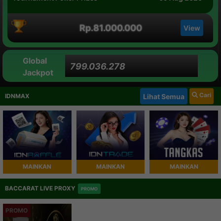
Rp.
81.000.000
View
Global
799.036.278
Jackpot
Cari
Lihat Semua
IDNMAX
MAINKAN
MAINKAN
MAINKAN
BACCARAT LIVE PROXY
PROMO
PROMO