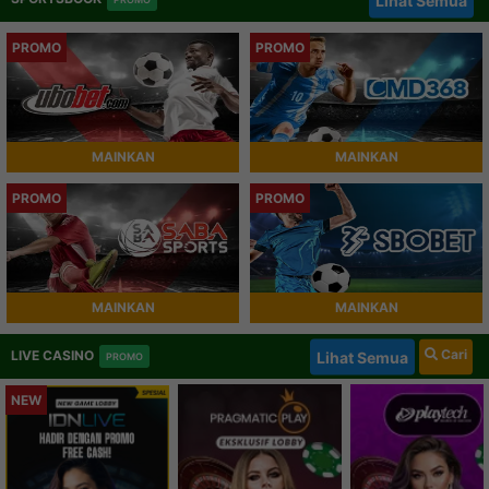
PROMO
PROMO
MAINKAN
MAINKAN
PROMO
PROMO
MAINKAN
MAINKAN
Cari
LIVE CASINO
Lihat Semua
PROMO
NEW