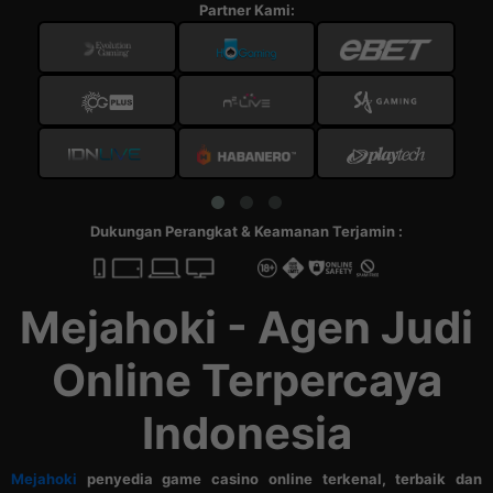
Partner Kami:
Dukungan Perangkat & Keamanan Terjamin :
Mejahoki - Agen Judi
Online Terpercaya
Indonesia
Mejahoki
penyedia game casino online terkenal, terbaik dan