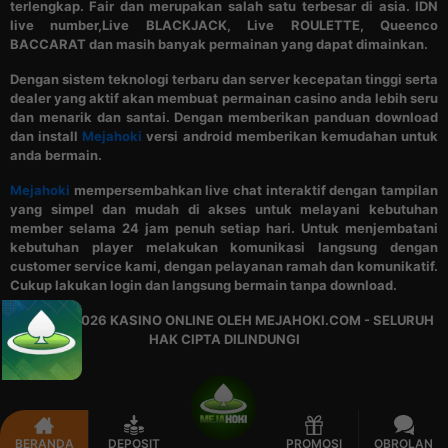
terlengkap. Fair dan merupakan salah satu terbesar di asia. IDN
live number,Live BLACKJACK, Live ROULETTE, Queenco
BACCARAT dan masih banyak permainan yang dapat dimainkan.
Dengan sistem teknologi terbaru dan server kecepatan tinggi serta
dealer yang aktif akan membuat permainan casino anda lebih seru
dan menarik dan santai. Dengan memberikan panduan download
dan install
Mejahoki
versi android memberikan kemudahan untuk
anda bermain.
Mejahoki
mempersembahkan live chat interaktif dengan tampilan
yang simpel dan mudah di akses untuk melayani kebutuhan
member selama 24 jam penuh setiap hari. Untuk menjembatani
kebutuhan player melakukan komunikasi langsung dengan
customer service kami, dengan pelayanan ramah dan komunikatif.
Cukup lakukan login dan langsung bermain tanpa download.
© 2015 - 2026 KASINO ONLINE OLEH MEJAHOKI.COM - SELURUH
HAK CIPTA DILINDUNGI
BERANDA
DEPOSIT
PROMOSI
OBROLAN