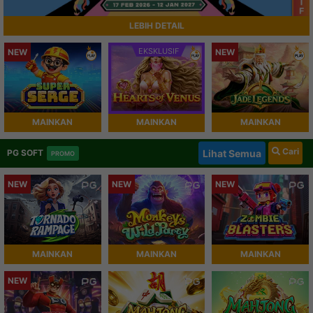
LEBIH DETAIL
EKSKLUSIF
NEW
NEW
MAINKAN
MAINKAN
MAINKAN
Cari
PG SOFT
Lihat Semua
PROMO
NEW
NEW
NEW
MAINKAN
MAINKAN
MAINKAN
NEW