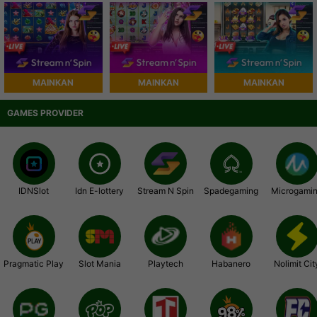
MAINKAN
MAINKAN
MAINKAN
GAMES PROVIDER
IDNSlot
Idn E-lottery
Stream N Spin
Spadegaming
Microgami
Pragmatic Play
Slot Mania
Playtech
Habanero
Nolimit Cit